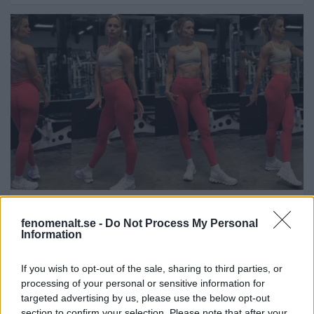
Unga hunkar dreglar efter henne på gymmet –
fenomenalt.se -
Do Not Process My Personal
tills de får reda på hur gammal hon är
Information
If you wish to opt-out of the sale, sharing to third parties, or
processing of your personal or sensitive information for
targeted advertising by us, please use the below opt-out
section to confirm your selection. Please note that after your