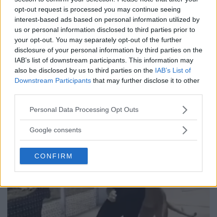
opt-out request is processed you may continue seeing
interest-based ads based on personal information utilized by
us or personal information disclosed to third parties prior to
your opt-out. You may separately opt-out of the further
disclosure of your personal information by third parties on the
IAB’s list of downstream participants. This information may
also be disclosed by us to third parties on the
IAB’s List of
Downstream Participants
that may further disclose it to other
Med det 110 år gamla trädet gör hon ett extra
third parties.
rum – vänta bara tills du ser insidan
Please note that this website/app uses one or more Google
Personal Data Processing Opt Outs
services and may gather and store information including but
not limited to your visit or usage behaviour. You may click to
Google consents
grant or deny consent to Google and its third-party tags to
use your data for below specified purposes in below Google
CONFIRM
consent section.