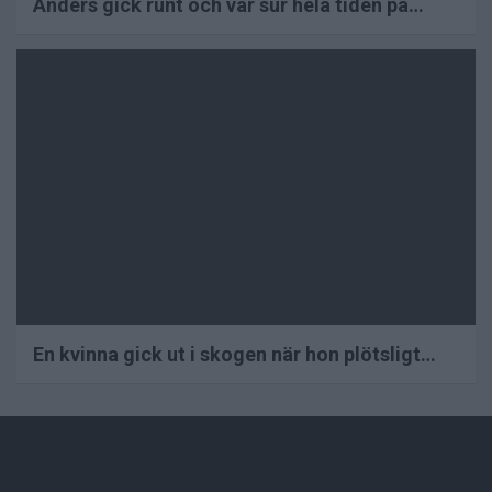
Anders gick runt och var sur hela tiden på…
En kvinna gick ut i skogen när hon plötsligt…