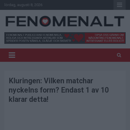
Hoppa
lördag, augusti 8, 2026
till
innehåll
Fenomenala, roliga och intressanta artiklar som sprider glädje och
Fenomenalt
skratt!
Kluringen: Vilken matchar
nyckelns form? Endast 1 av 10
klarar detta!