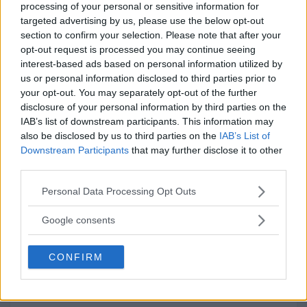
Rätt svar:
processing of your personal or sensitive information for
targeted advertising by us, please use the below opt-out
section to confirm your selection. Please note that after your
opt-out request is processed you may continue seeing
interest-based ads based on personal information utilized by
us or personal information disclosed to third parties prior to
your opt-out. You may separately opt-out of the further
disclosure of your personal information by third parties on the
IAB’s list of downstream participants. This information may
also be disclosed by us to third parties on the
IAB’s List of
Downstream Participants
that may further disclose it to other
third parties.
Please note that this website/app uses one or more Google
Personal Data Processing Opt Outs
services and may gather and store information including but
not limited to your visit or usage behaviour. You may click to
Google consents
grant or deny consent to Google and its third-party tags to
use your data for below specified purposes in below Google
CONFIRM
consent section.